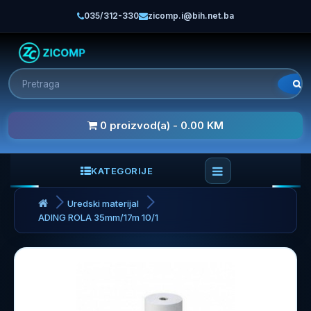
035/312-330
zicomp.i@bih.net.ba
0 proizvod(a) - 0.00 KM
KATEGORIJE
Uredski materijal
ADING ROLA 35mm/17m 10/1