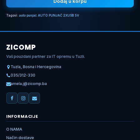
Dodaj u korpu
Tagovi:
auto punjač AUTO PUNJAČ 2XUSB 5V
ZICOMP
Vaš pouzdani partner za IT opremu u Tuzli.
Tuzla, Bosna i Hercegovina
035/312-330
amela.j@zicomp.ba
INFORMACIJE
O NAMA
Način dostave