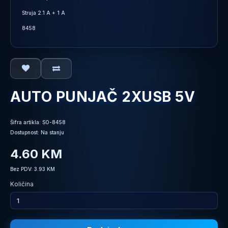
Struja 2.1 A + 1 A
8458
AUTO PUNJAČ 2XUSB 5V
Šifra artikla: SO-8458
Dostupnost: Na stanju
4.60 KM
Bez PDV: 3.93 KM
Količina