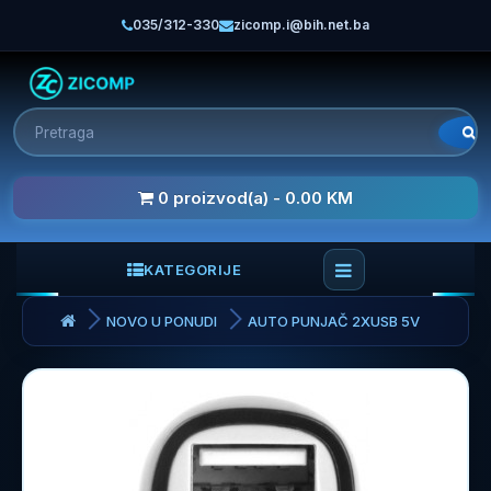
035/312-330
zicomp.i@bih.net.ba
0 proizvod(a) - 0.00 KM
KATEGORIJE
NOVO U PONUDI
AUTO PUNJAČ 2XUSB 5V