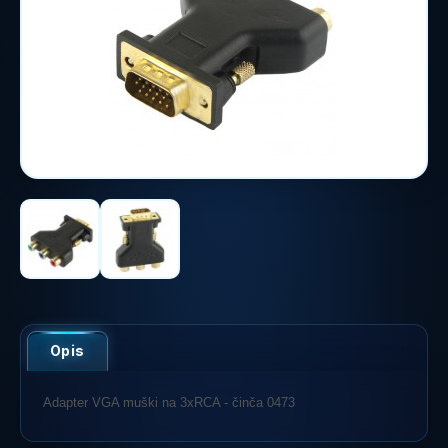
Opis
Adapter VGA muški na 3xRCA - činča 0473