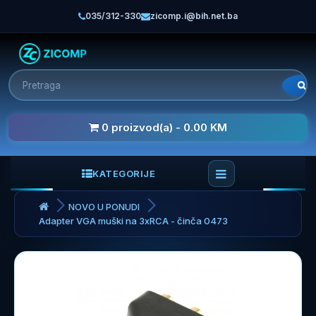
035/312-330
zicomp.i@bih.net.ba
0 proizvod(a) - 0.00 KM
KATEGORIJE
NOVO U PONUDI
Adapter VGA muški na 3xRCA - činča 0473