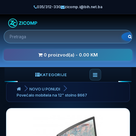
035/312-330
zicomp.i@bih.net.ba
0 proizvod(a) - 0.00 KM
KATEGORIJE
NOVO U PONUDI
Povećalo mobitela na 12" stolno 8667