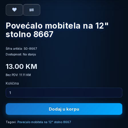
Povećalo mobitela na 12"
stolno 8667
Šifra artikla: SO-8667
Dostupnost: Na stanju
13.00 KM
Bez PDV: 11.11 KM
Količina
Dodaj u korpu
Tagovi:
Povećalo mobitela na 12" stolno 8667