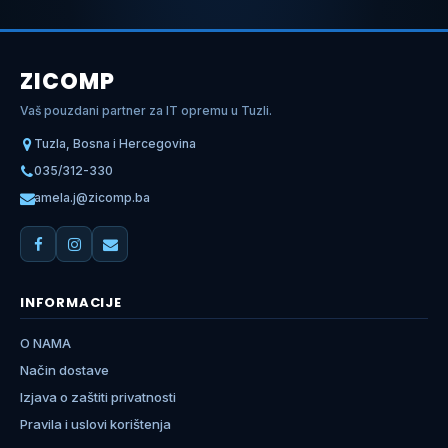
ZICOMP
Vaš pouzdani partner za IT opremu u Tuzli.
Tuzla, Bosna i Hercegovina
035/312-330
amela.j@zicomp.ba
INFORMACIJE
O NAMA
Način dostave
Izjava o zaštiti privatnosti
Pravila i uslovi korištenja