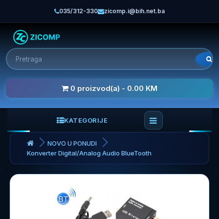
035/312-330
zicomp.i@bih.net.ba
0 proizvod(a) - 0.00 KM
KATEGORIJE
NOVO U PONUDI
Konverter Digital/Analog Audio BlueTooth