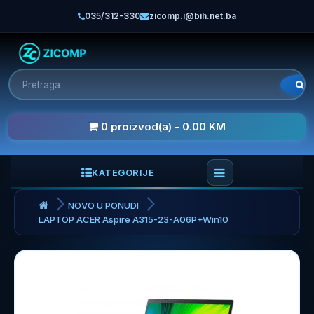
035/312-330
zicomp.i@bih.net.ba
0 proizvod(a) - 0.00 KM
KATEGORIJE
NOVO U PONUDI
LAPTOP ACER Aspire A315-23-A06P+Win10