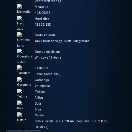
2cores/2threads,)
Memorija
4GB DDR4
Hard disk
128GB SSD
Grafička karta
AMD Radeon Vega, Vrsta: Integrisana
Operativni sistem
Windows 11 Home
Tastatura
Lokalizacija: BiH,
Garancija
24 mjeseci
Težina
1.9kg
Boja
Siva
Ostalo
optički uređaj: Ne, GbitLAN, Boja Siva, USB 2.0 x1,
HDMI x1,