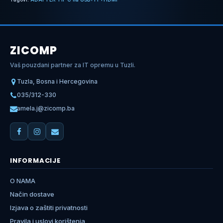
ZICOMP
Vaš pouzdani partner za IT opremu u Tuzli.
Tuzla, Bosna i Hercegovina
035/312-330
amela.j@zicomp.ba
INFORMACIJE
O NAMA
Način dostave
Izjava o zaštiti privatnosti
Pravila i uslovi korištenja