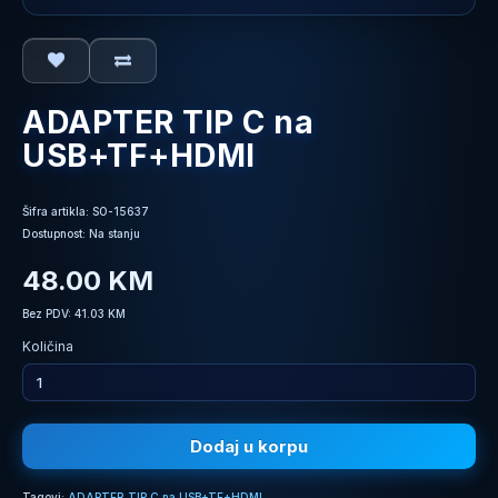
ADAPTER TIP C na
USB+TF+HDMI
Šifra artikla: SO-15637
Dostupnost: Na stanju
48.00 KM
Bez PDV: 41.03 KM
Količina
Dodaj u korpu
Tagovi:
ADAPTER TIP C na USB+TF+HDMI