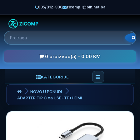
035/312-330
zicomp.i@bih.net.ba
0 proizvod(a) - 0.00 KM
KATEGORIJE
NOVO U PONUDI
ADAPTER TIP C na USB+TF+HDMI