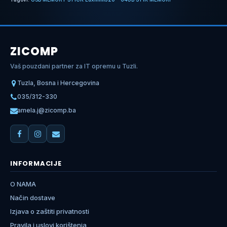
ZICOMP
Vaš pouzdani partner za IT opremu u Tuzli.
Tuzla, Bosna i Hercegovina
035/312-330
amela.j@zicomp.ba
INFORMACIJE
O NAMA
Način dostave
Izjava o zaštiti privatnosti
Pravila i uslovi korištenja