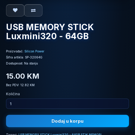
USB MEMORY STICK
Luxmini320 - 64GB
Proizvođač:
Silicon Power
Šifra artikla: SP-32064G
Dostupnost: Na stanju
15.00 KM
Bez PDV: 12.82 KM
Količina
Dodaj u korpu
Tagovi:
USB MEMORY STICK Luxmini320 - 64GB STIK MEMORI