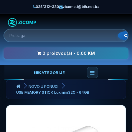
035/312-330
zicomp.i@bih.net.ba
0 proizvod(a) - 0.00 KM
KATEGORIJE
NOVO U PONUDI
USB MEMORY STICK Luxmini320 - 64GB