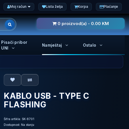
Moj račun
Lista želja
Korpa
Plaćanje
0 proizvod(a) - 0.00 KM
Pisači pribor
Namještaj
Ostalo
UNI
KABLO USB - TYPE C
FLASHING
Šifra artikla: SK-8701
Dostupnost: Na stanju