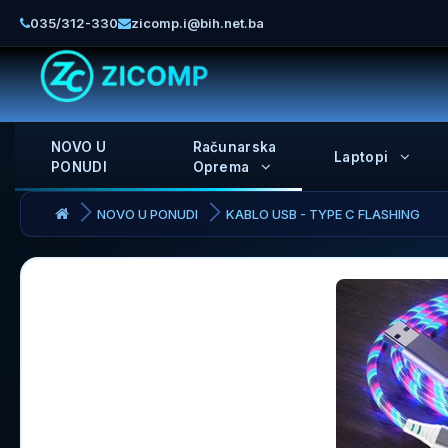
035/312-330
zicomp.i@bih.net.ba
NOVO U
Računarska
Laptopi
PONUDI
Oprema
NOVO U PONUDI
KABLO USB - TYPE C FLASHING