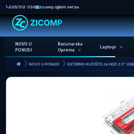
035/312-330
zicomp.i@bih.net.ba
NOVO U
Računarska
Laptopi
PONUDI
Oprema
NOVO U PONUDI
EXTERNO KUĆIŠTE za HDD 2.5" USB 