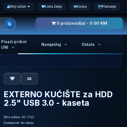
Moj račun
Lista želja
Korpa
Plaćanje
0 proizvod(a) - 0.00 KM
Pisači pribor
Namještaj
Ostalo
UNI
EXTERNO KUĆIŠTE za HDD
2.5" USB 3.0 - kaseta
Šifra artikla: SO-1723
Dostupnost: Na stanju