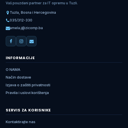
Vaš pouzdani partner za IT opremu u Tuzli.
Tuzla, Bosna i Hercegovina
035/312-330
amela.j@zicomp.ba
INFORMACIJE
O NAMA
Način dostave
Izjava o zaštiti privatnosti
Pravila i uslovi korištenja
SERVIS ZA KORISNIKE
Kontaktirajte nas