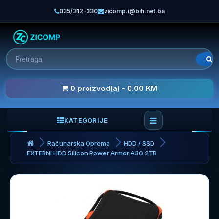
035/312-330
zicomp.i@bih.net.ba
0 proizvod(a) - 0.00 KM
KATEGORIJE
Računarska Oprema
HDD / SSD
EXTERNI HDD Silicon Power Armor A30 2TB