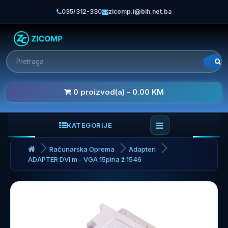
035/312-330
zicomp.i@bih.net.ba
0 proizvod(a) - 0.00 KM
KATEGORIJE
Računarska Oprema
Adapteri
ADAPTER DVI m - VGA 15pina ž 1546