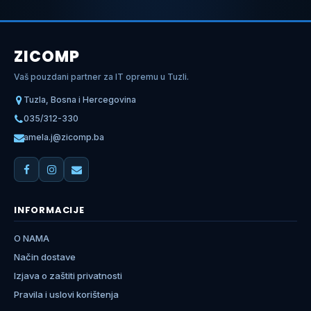
ZICOMP
Vaš pouzdani partner za IT opremu u Tuzli.
Tuzla, Bosna i Hercegovina
035/312-330
amela.j@zicomp.ba
INFORMACIJE
O NAMA
Način dostave
Izjava o zaštiti privatnosti
Pravila i uslovi korištenja