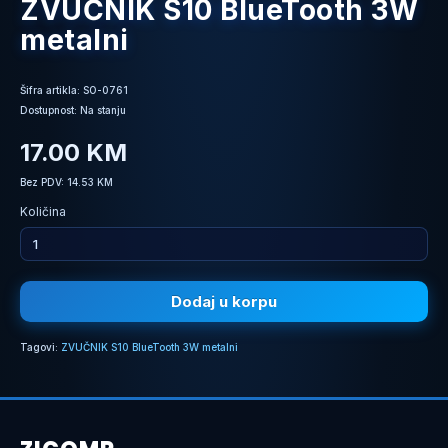
ZVUČNIK S10 BlueTooth 3W
metalni
Šifra artikla: SO-0761
Dostupnost: Na stanju
17.00 KM
Bez PDV: 14.53 KM
Količina
Dodaj u korpu
Tagovi:
ZVUČNIK S10 BlueTooth 3W metalni