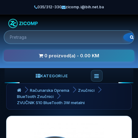
035/312-330
zicomp.i@bih.net.ba
0 proizvod(a) - 0.00 KM
KATEGORIJE
Računarska Oprema
Zvučnici
BlueTooth Zvučnici
ZVUČNIK S10 BlueTooth 3W metalni