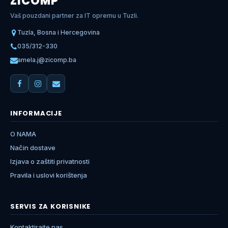
ZICOMP
Vaš pouzdani partner za IT opremu u Tuzli.
Tuzla, Bosna i Hercegovina
035/312-330
amela.j@zicomp.ba
INFORMACIJE
O NAMA
Način dostave
Izjava o zaštiti privatnosti
Pravila i uslovi korištenja
SERVIS ZA KORISNIKE
Kontaktirajte nas