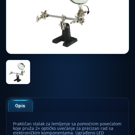
Opis
Praktičan stalak za lemljenje sa pomoćnim povećalom
koje pruža 2× optičko uvećanje za precizan rad sa
elektroničkim komponentama. Ugrađeno LED