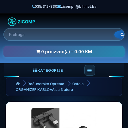
035/312-330
zicomp.i@bih.net.ba
0 proizvod(a) - 0.00 KM
KATEGORIJE
Računarska Oprema
Ostalo
ORGANIZER KABLOVA sa 3 utora