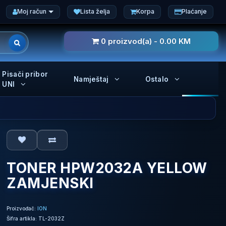
Moj račun
Lista želja
Korpa
Plaćanje
0 proizvod(a) - 0.00 KM
Pisači pribor
Namještaj
Ostalo
UNI
TONER HPW2032A YELLOW
ZAMJENSKI
Proizvođač:
ION
Šifra artikla: TL-2032Z