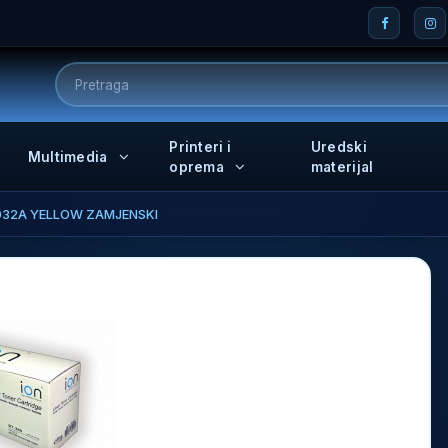
Printeri i
Uredski
Multimedia
oprema
materijal
32A YELLOW ZAMJENSKI