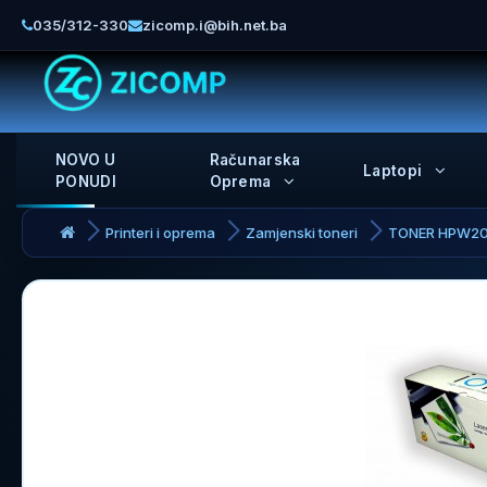
035/312-330
zicomp.i@bih.net.ba
NOVO U
Računarska
Laptopi
PONUDI
Oprema
Printeri i oprema
Zamjenski toneri
TONER HPW20