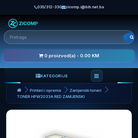
035/312-330
zicomp.i@bih.net.ba
0 proizvod(a) - 0.00 KM
KATEGORIJE
Printeri i oprema
Zamjenski toneri
TONER HPW2033A RED ZAMJENSKI