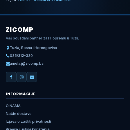
Tagovi:
TONER HPW2033A RED ZAMJENSKI
ZICOMP
Vaš pouzdani partner za IT opremu u Tuzli.
Tuzla, Bosna i Hercegovina
035/312-330
amela.j@zicomp.ba
INFORMACIJE
O NAMA
Način dostave
Izjava o zaštiti privatnosti
Pravila i uslovi korištenja