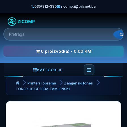
035/312-330
zicomp.i@bih.net.ba
0 proizvod(a) - 0.00 KM
KATEGORIJE
Printeri i oprema
Zamjenski toneri
TONER HP CF283A ZAMJENSKI