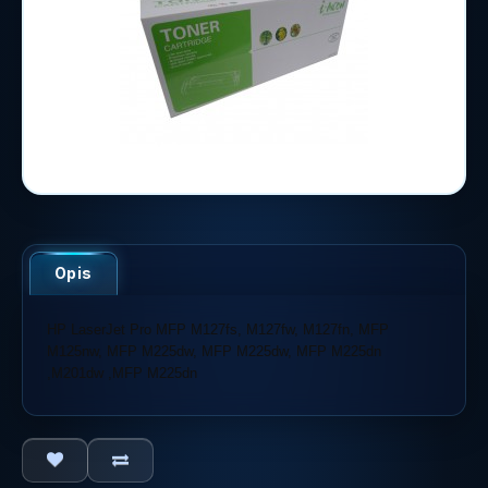
Opis
HP LaserJet Pro MFP M127fs, M127fw, M127fn, MFP
M125nw, MFP M225dw, MFP M225dw, MFP M225dn
,M201dw ,MFP M225dn