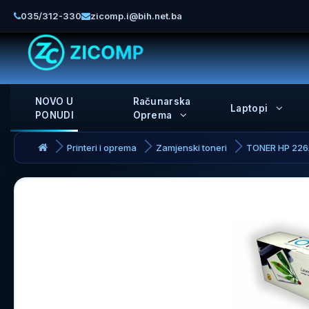
035/312-330
zicomp.i@bih.net.ba
NOVO U
Računarska
Laptopi
PONUDI
Oprema
Printeri i oprema
Zamjenski toneri
TONER HP 226