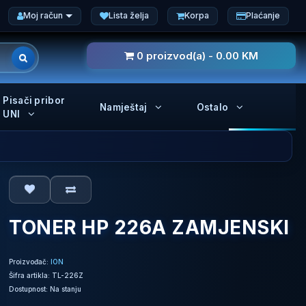
Moj račun
Lista želja
Korpa
Plaćanje
0 proizvod(a) - 0.00 KM
Pisači pribor
Namještaj
Ostalo
UNI
TONER HP 226A ZAMJENSKI
Proizvođač:
ION
Šifra artikla: TL-226Z
Dostupnost: Na stanju