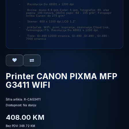
-
Rezolucija:Do 48001 x 1200 dpi
-
Brzina: mono 8,8 ipm,Color: 5 ipm, fotografije: 60, ulaz
papira: 100 listova, Obični papir: 64 - 105 g/m², Fotopapir
tvrtke Canon: do 275 g/m²
-
Skener: 600 x 1200 dpi,LCD 1,2"
-
priključak: WiFi, print, kopiranje, skeniranje,Cloud Link,
Tehnologija:ITS, Rezolucija:Do 48001 x 1200 dpi,
-
Tinte: GI-490
12000 stranica, GI-490 ,GI-490 , GI-490 :
7000 stranica
Printer CANON PIXMA MFP
G3411 WIFI
Šifra artikla: R-CAG3411
Dostupnost: Na stanju
408.00 KM
Bez PDV: 348.72 KM