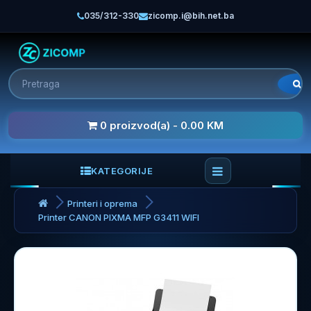
035/312-330
zicomp.i@bih.net.ba
0 proizvod(a) - 0.00 KM
KATEGORIJE
Printeri i oprema
Printer CANON PIXMA MFP G3411 WIFI