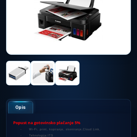
Opis
Popust na gotovinsko plačanje 5%
-
Wi-Fi, print, kopiranje, skeniranje,Cloud Link,
-
Tehnologija:ITS