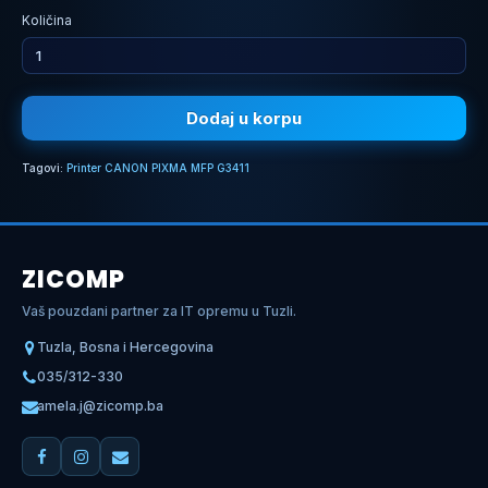
Količina
Dodaj u korpu
Tagovi:
Printer CANON PIXMA MFP G3411
ZICOMP
Vaš pouzdani partner za IT opremu u Tuzli.
Tuzla, Bosna i Hercegovina
035/312-330
amela.j@zicomp.ba