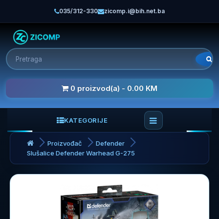
035/312-330
zicomp.i@bih.net.ba
0 proizvod(a) - 0.00 KM
KATEGORIJE
Proizvođač
Defender
Slušalice Defender Warhead G-275