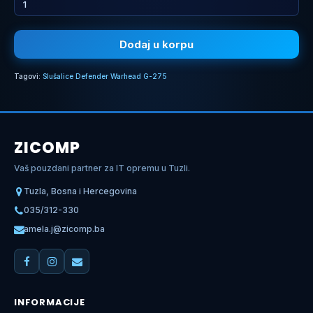
Dodaj u korpu
Tagovi:
Slušalice Defender Warhead G-275
ZICOMP
Vaš pouzdani partner za IT opremu u Tuzli.
Tuzla, Bosna i Hercegovina
035/312-330
amela.j@zicomp.ba
INFORMACIJE