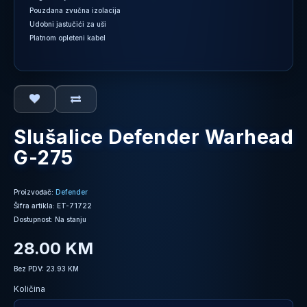
Pouzdana zvučna izolacija
Udobni jastučići za uši
Platnom opleteni kabel
Slušalice Defender Warhead
G-275
Proizvođač:
Defender
Šifra artikla: ET-71722
Dostupnost: Na stanju
28.00 KM
Bez PDV: 23.93 KM
Količina