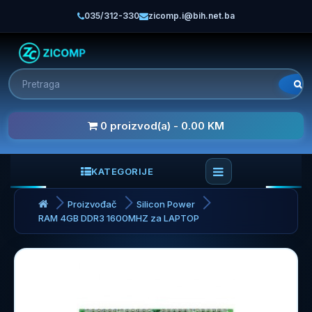
035/312-330
zicomp.i@bih.net.ba
0 proizvod(a) - 0.00 KM
KATEGORIJE
Proizvođač
Silicon Power
RAM 4GB DDR3 1600MHZ za LAPTOP