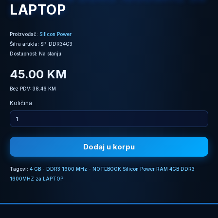
LAPTOP
Proizvođač:
Silicon Power
Šifra artikla: SP-DDR34G3
Dostupnost: Na stanju
45.00 KM
Bez PDV: 38.46 KM
Količina
Dodaj u korpu
Tagovi:
4 GB - DDR3 1600 MHz - NOTEBOOK Silicon Power RAM 4GB DDR3
1600MHZ za LAPTOP