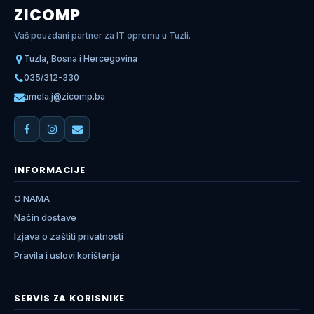
ZICOMP
Vaš pouzdani partner za IT opremu u Tuzli.
Tuzla, Bosna i Hercegovina
035/312-330
amela.j@zicomp.ba
INFORMACIJE
O NAMA
Način dostave
Izjava o zaštiti privatnosti
Pravila i uslovi korištenja
SERVIS ZA KORISNIKE