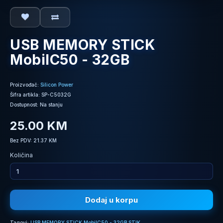
USB MEMORY STICK
MobilC50 - 32GB
Proizvođač:
Silicon Power
Šifra artikla: SP-C5032G
Dostupnost: Na stanju
25.00 KM
Bez PDV: 21.37 KM
Količina
Dodaj u korpu
Tagovi:
USB MEMORY STICK MobilC50 - 32GB STIK