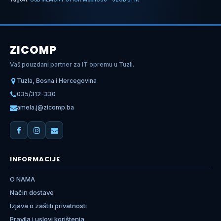
ZICOMP
Vaš pouzdani partner za IT opremu u Tuzli.
Tuzla, Bosna i Hercegovina
035/312-330
amela.j@zicomp.ba
INFORMACIJE
O NAMA
Način dostave
Izjava o zaštiti privatnosti
Pravila i uslovi korištenja