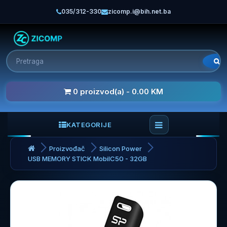
035/312-330
zicomp.i@bih.net.ba
0 proizvod(a) - 0.00 KM
KATEGORIJE
Proizvođač
Silicon Power
USB MEMORY STICK MobilC50 - 32GB