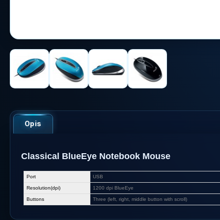
Opis
Classical BlueEye Notebook Mouse
Port
USB
Resolution(dpi)
1200 dpi BlueEye
Buttons
Three (left, right, middle button with scroll)