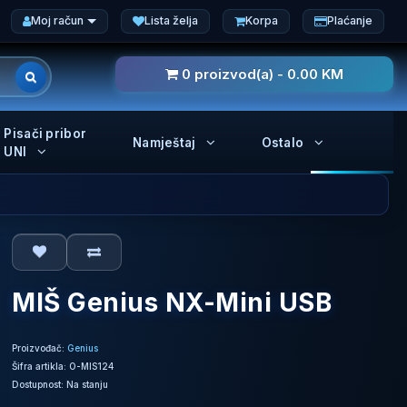
Moj račun
Lista želja
Korpa
Plaćanje
0 proizvod(a) - 0.00 KM
Pisači pribor
Namještaj
Ostalo
UNI
MIŠ Genius NX-Mini USB
Proizvođač:
Genius
Šifra artikla: O-MIS124
Dostupnost: Na stanju