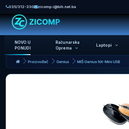
035/312-330
zicomp.i@bih.net.ba
NOVO U
Računarska
Laptopi
PONUDI
Oprema
Proizvođač
Genius
MIŠ Genius NX-Mini USB