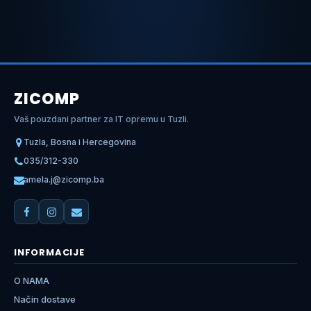
ZICOMP
Vaš pouzdani partner za IT opremu u Tuzli.
Tuzla, Bosna i Hercegovina
035/312-330
amela.j@zicomp.ba
INFORMACIJE
O NAMA
Način dostave