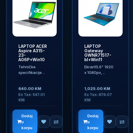
LAPTOP ACER
LAPTOP
Aspire A315-
Gateway
23-
GWNR71517-
A06P+Win10
bl+Win11
Tehničke
Ekran15.6" 1920
specifikacije ..
x 1080px, ..
640.00 KM
1,025.00 KM
Ex Tax: 547.01
Ex Tax: 876.07
KM
KM
Dodaj
Dodaj
u
u
korpu
korpu