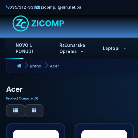
035/312-330
zicomp.i@bih.net.ba
NOVO U
Računarska
Laptopi
PONUDI
Oprema
Brand
Acer
Acer
Product Compare (0)