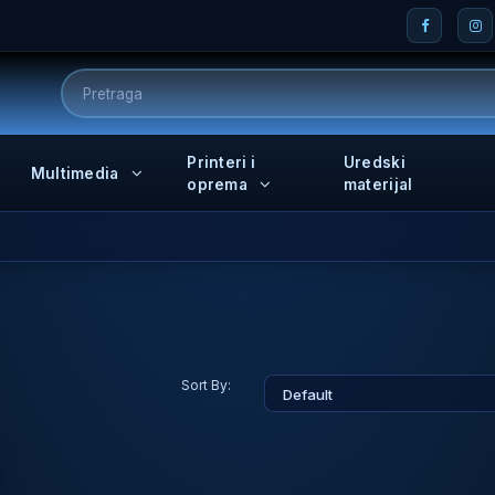
Printeri i
Uredski
Multimedia
oprema
materijal
Sort By: