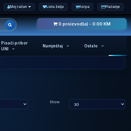
Moj račun
Lista želja
Korpa
Plaćanje
0 proizvod(a) - 0.00 KM
Pisači pribor
Namještaj
Ostalo
UNI
Show: