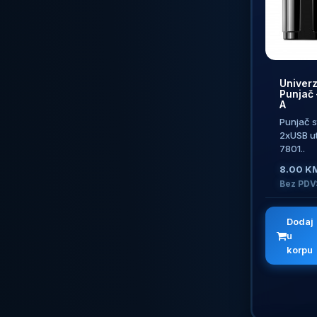
Univerz
Punjač 
A
Punjač s
2xUSB u
7801..
8.00 K
Bez PDV
Dodaj
u
korpu