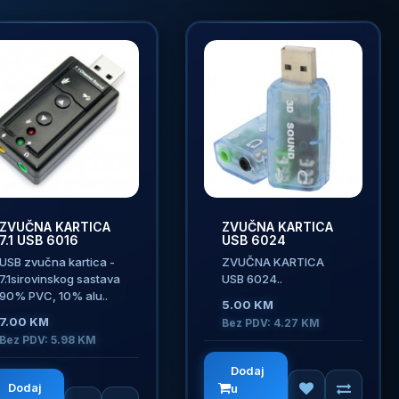
ZVUČNA KARTICA
ZVUČNA KARTICA
7.1 USB 6016
USB 6024
USB zvučna kartica -
ZVUČNA KARTICA
7.1sirovinskog sastava
USB 6024..
90% PVC, 10% alu..
5.00 KM
7.00 KM
Bez PDV: 4.27 KM
Bez PDV: 5.98 KM
Dodaj
Dodaj
u