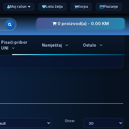
Moj račun
Lista želja
Korpa
Plaćanje
0 proizvod(a) - 0.00 KM
Pisači pribor
Namještaj
Ostalo
UNI
Show: