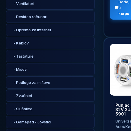
Dodaj
- Ventilatori
u
korpu
- Desktop računari
- Oprema za internet
- Kablovi
- Tastature
- Miševi
- Podloge za miševe
- Zvučnici
Punjač 
- Slušalice
32V 3U
5901
Univerza
- Gamepad - Joystici
Auto/Ka