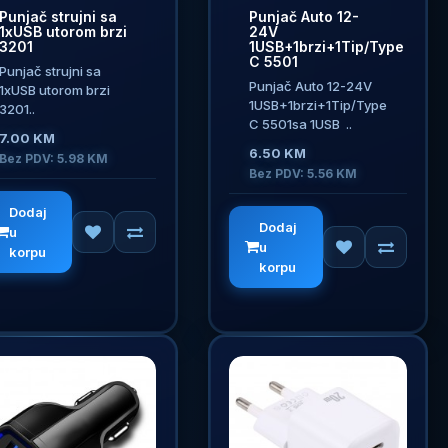
Punjač strujni sa
Punjač Auto 12-
1xUSB utorom brzi
24V
3201
1USB+1brzi+1Tip/Type
C 5501
Punjač strujni sa
Punjač Auto 12-24V
1xUSB utorom brzi
1USB+1brzi+1Tip/Type
3201..
C 5501sa 1USB ..
7.00 KM
6.50 KM
Bez PDV: 5.98 KM
Bez PDV: 5.56 KM
Dodaj
Dodaj
u
u
korpu
korpu