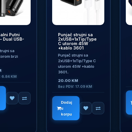
alni Putni
Punjač strujni sa
– Dual USB-
2xUSB+1xTip/Type
C utorom 45W
+kablo 3601
trujni sa
Punjač strujni sa
torom brzi
2xUSB+1xTip/Type C
utorom 45W +kablo
M
3601..
: 6.84 KM
20.00 KM
Bez PDV: 17.09 KM
Dodaj
u
korpu