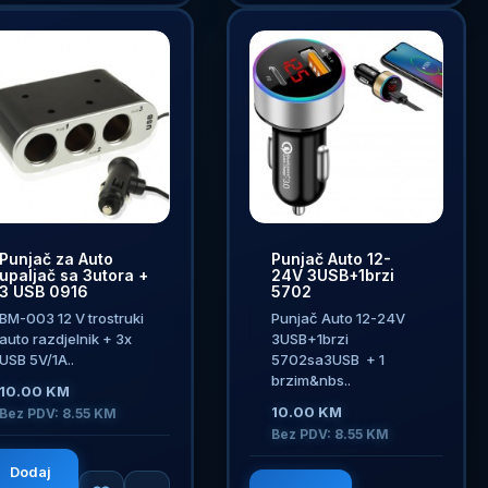
Punjač za Auto
Punjač Auto 12-
upaljač sa 3utora +
24V 3USB+1brzi
3 USB 0916
5702
BM-003 12 V trostruki
Punjač Auto 12-24V
auto razdjelnik + 3x
3USB+1brzi
USB 5V/1A..
5702sa3USB + 1
brzim&nbs..
10.00 KM
10.00 KM
Bez PDV: 8.55 KM
Bez PDV: 8.55 KM
Dodaj