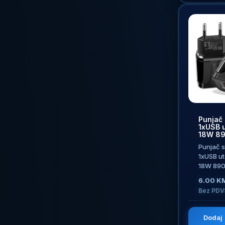
Punjač 
1xUSB u
18W 89
Punjač s
1xUSB u
18W 8901
6.00 K
Bez PDV:
Dodaj