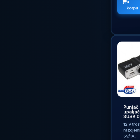
u
korpu
Punjač 
upaljač
3USB 0
12 V tros
razdjeln
5V/1A..