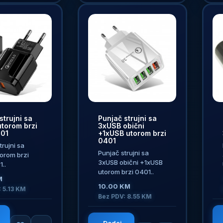
strujni sa
Punjač strujni sa
torom brzi
3xUSB obični
01
+1xUSB utorom brzi
0401
trujni sa
Punjač strujni sa
torom brzi
3xUSB obični +1xUSB
..
utorom brzi 0401..
M
10.00 KM
 5.13 KM
Bez PDV: 8.55 KM