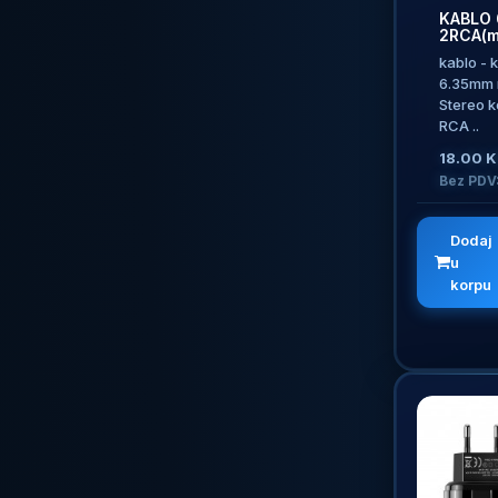
KABLO 
2RCA(m
kablo - 
6.35mm 
Stereo k
RCA ..
18.00 
Bez PDV
Dodaj
u
korpu