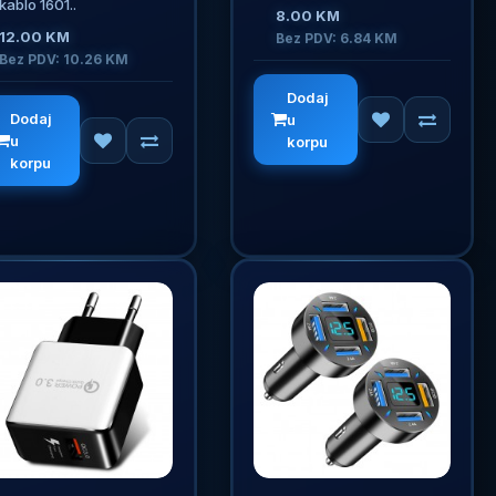
kablo 1601..
8.00 KM
12.00 KM
Bez PDV: 6.84 KM
Bez PDV: 10.26 KM
Dodaj
Dodaj
u
u
korpu
korpu