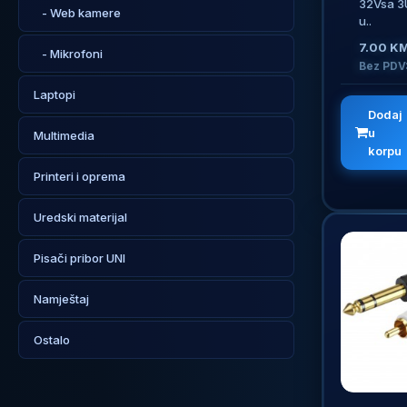
32Vsa 3U
- Web kamere
u..
7.00 K
- Mikrofoni
Bez PDV
Laptopi
Dodaj
u
Multimedia
korpu
Printeri i oprema
Uredski materijal
Pisači pribor UNI
Namještaj
Ostalo