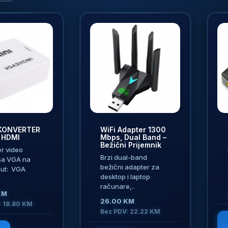
KONVERTER
WiFi Adapter 1300
 HDMI
Mbps, Dual Band –
Bežični Prijemnik
r video
Brzi dual-band
 sa VGA na
bežični adapter za
put: VGA
desktop i laptop
računare,..
KM
26.00 KM
: 18.80 KM
Bez PDV: 22.22 KM