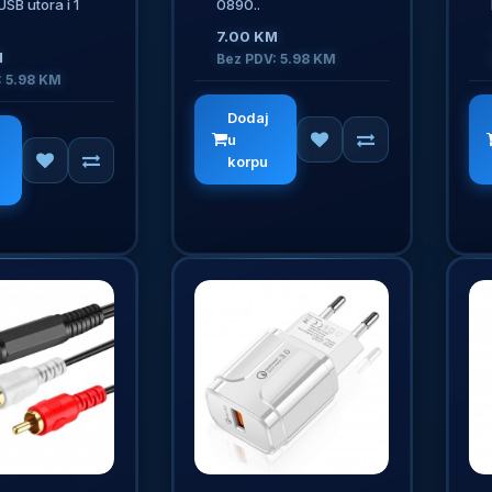
SB utora i 1
0890..
7.00 KM
M
Bez PDV: 5.98 KM
: 5.98 KM
Dodaj
u
korpu