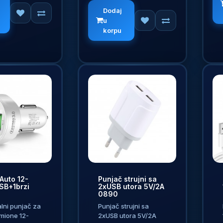
Dodaj
u
korpu
Auto 12-
Punjač strujni sa
SB+1brzi
2xUSB utora 5V/2A
0890
lni punjač za
Punjač strujni sa
mione 12-
2xUSB utora 5V/2A