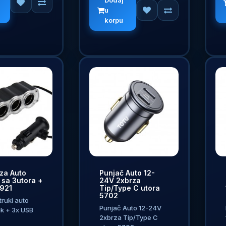
Dodaj
u
korpu
za Auto
Punjač Auto 12-
 sa 3utora +
24V 2xbrza
921
Tip/Type C utora
5702
truki auto
Punjač Auto 12-24V
ik + 3x USB
2xbrza Tip/Type C