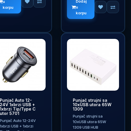
Dodaj
u
u
korpu
korpu
Punjač Auto 12-
Punjač strujni sa
24V 1xbrzi USB +
10xUSB utora 65W
1xbrzi Tip/Type C
1309
utor 5701
Punjač strujni sa
Punjač Auto 12-24V
10xUSB utora 65W
1xbrzi USB + 1xbrzi
1309 USB HUB