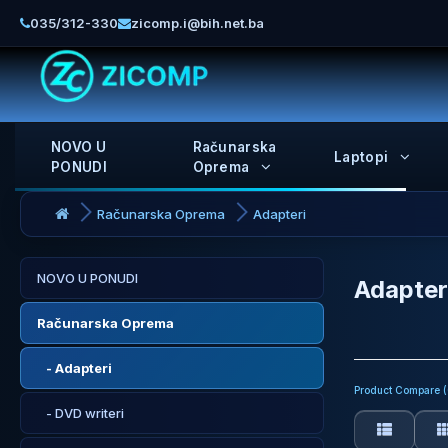
035/312-330
zicomp.i@bih.net.ba
NOVO U
Računarska
Laptopi
PONUDI
Oprema
Računarska Oprema
Adapteri
NOVO U PONUDI
Adapter
Računarska Oprema
- Adapteri
Product Compare (
- DVD writeri