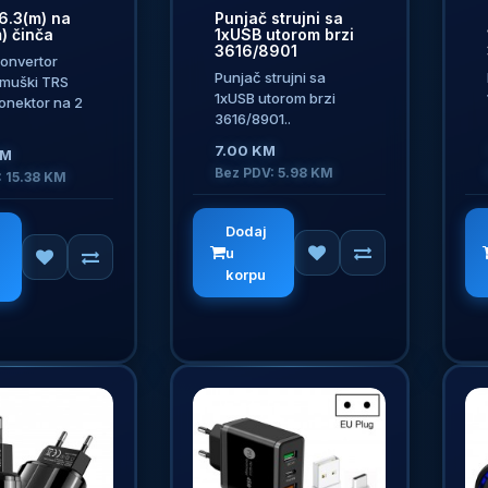
6.3(m) na
Punjač strujni sa
) činča
1xUSB utorom brzi
3616/8901
konvertor
Punjač strujni sa
muški TRS
1xUSB utorom brzi
onektor na 2
3616/8901..
7.00 KM
KM
Bez PDV: 5.98 KM
: 15.38 KM
Dodaj
u
korpu