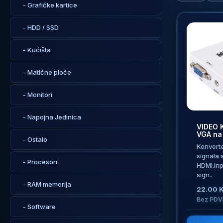
- Grafičke kartice
- HDD / SSD
- Kućišta
- Matične ploče
- Monitori
- Napojna Jedinica
VIDEO 
VGA na
- Ostalo
Konverte
signala
- Procesori
HDMI.In
sign..
- RAM memorija
22.00 
Bez PDV
- Software