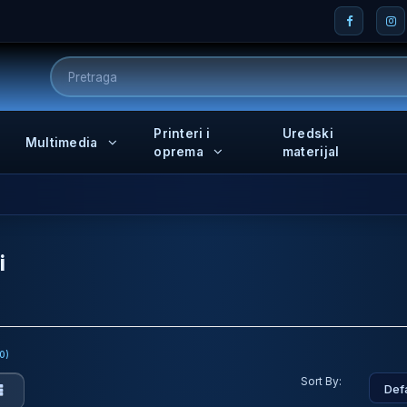
Printeri i
Uredski
Multimedia
oprema
materijal
i
0)
Sort By: