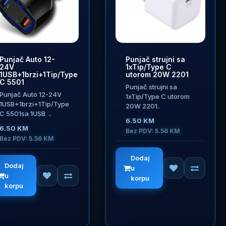
Punjač Auto 12-
Punjač strujni sa
24V
1xTip/Type C
1USB+1brzi+1Tip/Type
utorom 20W 2201
C 5501
Punjač strujni sa
Punjač Auto 12-24V
1xTip/Type C utorom
1USB+1brzi+1Tip/Type
20W 2201..
C 5501sa 1USB ..
6.50 KM
6.50 KM
Bez PDV: 5.56 KM
Bez PDV: 5.56 KM
Dodaj
Dodaj
u
u
korpu
korpu