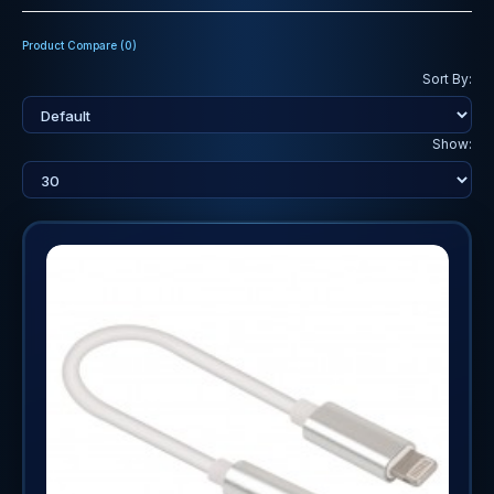
Product Compare (0)
Sort By:
Show: