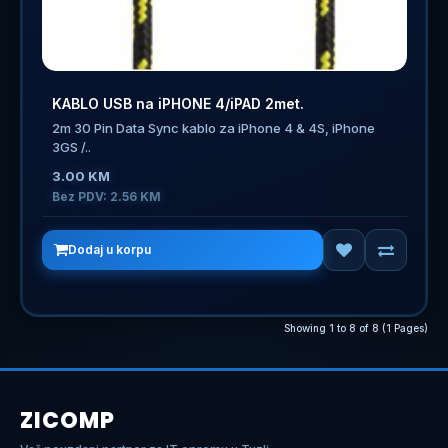
KABLO USB na iPHONE 4/iPAD 2met.
2m 30 Pin Data Sync kablo za iPhone 4 & 4S, iPhone
3GS /..
3.00 KM
Bez PDV: 2.56 KM
Dodaj u korpu
Showing 1 to 8 of 8 (1 Pages)
ZICOMP