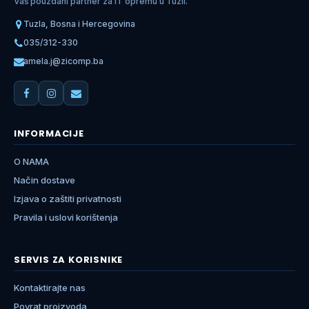
Vaš pouzdani partner za IT opremu u Tuzli.
Tuzla, Bosna i Hercegovina
035/312-330
amela.j@zicomp.ba
INFORMACIJE
O NAMA
Način dostave
Izjava o zaštiti privatnosti
Pravila i uslovi korištenja
SERVIS ZA KORISNIKE
Kontaktirajte nas
Povrat proizvoda