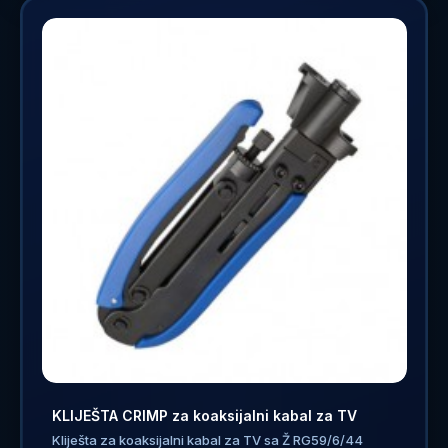
KLIJEŠTA CRIMP za koaksijalni kabal za TV
Kliješta za koaksijalni kabal za TV sa Ž RG59/6/44