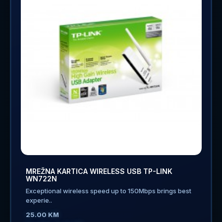
MREŽNA KARTICA WIRELESS USB TP-LINK
WN722N
Exceptional wireless speed up to 150Mbps brings best
experie..
25.00 KM