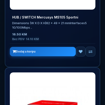
HUB / SWITCH Mercusys MS105 5portni
Dimensions (W X D X H)82 x 49 x 21 mmInterfaces5
10/100Mbps ..
16.50 KM
Bez PDV: 14.10 KM
Dodaj u korpu