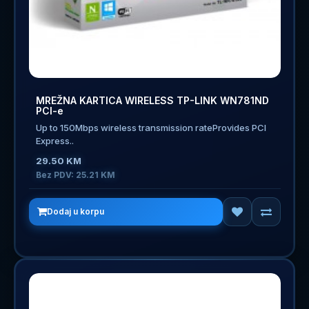
MREŽNA KARTICA WIRELESS TP-LINK WN781ND
PCI-e
Up to 150Mbps wireless transmission rateProvides PCI
Express..
29.50 KM
Bez PDV: 25.21 KM
Dodaj u korpu