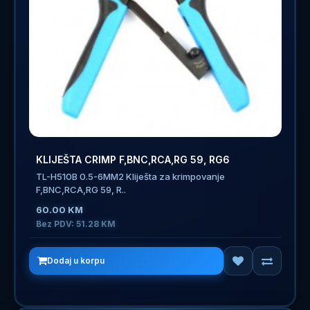
KLIJEŠTA CRIMP F,BNC,RCA,RG 59, RG6
TL-H510B 0.5-6MM2 Kliješta za krimpovanje
F,BNC,RCA,RG 59, R..
60.00 KM
Bez PDV: 51.28 KM
Dodaj u korpu