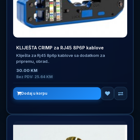
KLIJEŠTA CRIMP za RJ45 8P6P kablove
Kliješta za Rj45 8p6p kablove sa dodatkom za
pripremu, obrad..
30.00 KM
Bez PDV: 25.64 KM
Dodaj u korpu