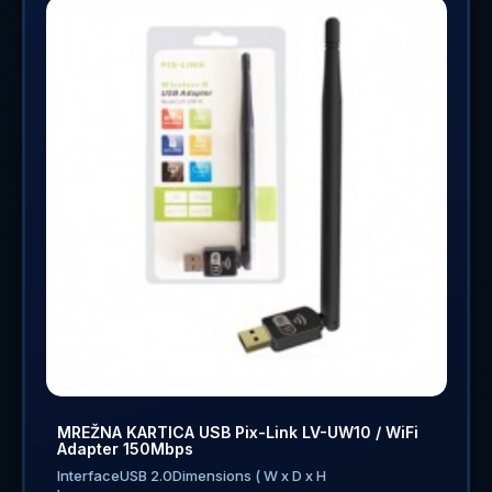
MREŽNA KARTICA USB Pix-Link LV-UW10 / WiFi
Adapter 150Mbps
InterfaceUSB 2.0Dimensions ( W x D x H