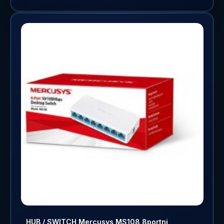
HUB / SWITCH Mercusys MS108 8portni