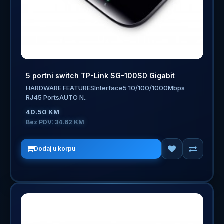
5 portni switch TP-Link SG-100SD Gigabit
HARDWARE FEATURESInterface5 10/100/1000Mbps
RJ45 PortsAUTO N..
40.50 KM
Bez PDV: 34.62 KM
Dodaj u korpu