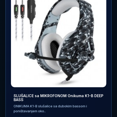
SLUŠALICE sa MIKROFONOM Onikuma K1-B DEEP
BASS
ONIKUMA K1-B slušalice sa dubokim bassom i
poništavanjem oko..