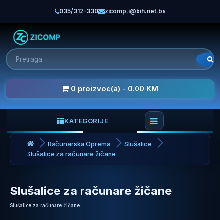
035/312-330
zicomp.i@bih.net.ba
0 proizvod(a) - 0.00 KM
KATEGORIJE
Računarska Oprema
Slušalice
Slušalice za računare žičane
Slušalice za računare žičane
Slušalice za računare žičane