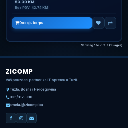
50.00 KM
Bez PDV: 42.74 KM
Dodaj u korpu
Showing 1 to 7 of 7 (1 Pages)
ZICOMP
Vaš pouzdani partner za IT opremu u Tuzli.
Tuzla, Bosna i Hercegovina
035/312-330
amela.j@zicomp.ba