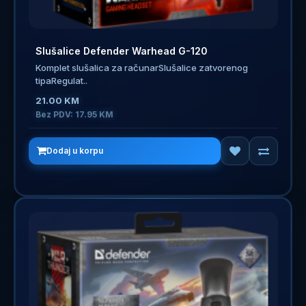
Slušalice Defender Warhead G-120
Komplet slušalica za računarSlušalice zatvorenog
tipaRegulat..
21.00 KM
Bez PDV: 17.95 KM
Dodaj u korpu