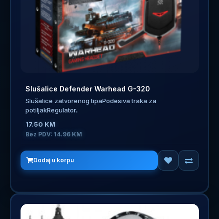
Slušalice Defender Warhead G-320
Slušalice zatvorenog tipaPodesiva traka za
potiljakRegulator..
17.50 KM
Bez PDV: 14.96 KM
Dodaj u korpu