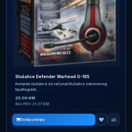
Slušalice Defender Warhead G-185
Komplet slušalica za računarSlušalice zatvorenog
tipaRegulat..
25.00 KM
Bez PDV: 21.37 KM
Dodaj u korpu