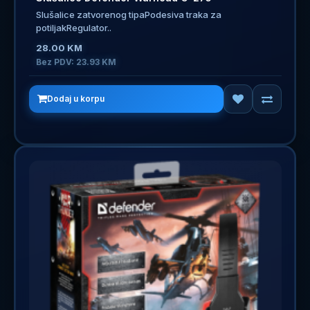
Slušalice zatvorenog tipaPodesiva traka za
potiljakRegulator..
28.00 KM
Bez PDV: 23.93 KM
Dodaj u korpu