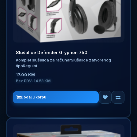
Slušalice Defender Gryphon 750
Komplet slušalica za računarSlušalice zatvorenog
tipaRegulat..
17.00 KM
Bez PDV: 14.53 KM
Dodaj u korpu