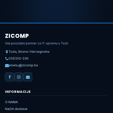
ZICOMP
Vaš pouzdani partner za IT opremu u Tuzli.
Tuzla, Bosna i Hercegovina
035/312-330
amela.j@zicomp.ba
INFORMACIJE
O NAMA
Način dostave