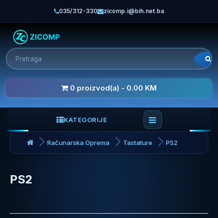
035/312-330
zicomp.i@bih.net.ba
0 proizvod(a) - 0.00 KM
KATEGORIJE
Računarska Oprema
Tastature
PS2
PS2