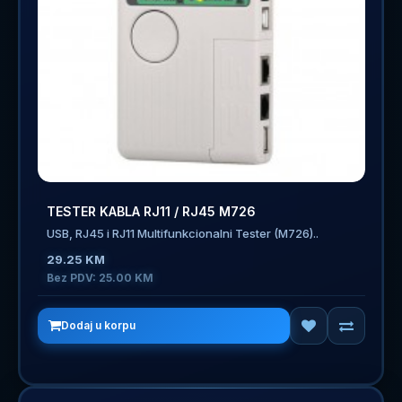
TESTER KABLA RJ11 / RJ45 M726
USB, RJ45 i RJ11 Multifunkcionalni Tester (M726)..
29.25 KM
Bez PDV: 25.00 KM
Dodaj u korpu