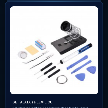
SET ALATA za LEMILICU
Set alata za lemljenje sadrži:Stalak za lemilicuTinol