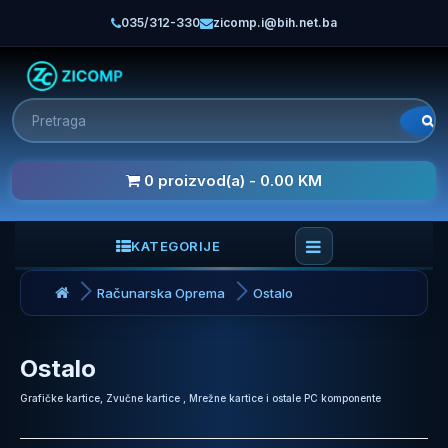
035/312-330
zicomp.i@bih.net.ba
0 proizvod(a) - 0.00 KM
KATEGORIJE
Računarska Oprema
Ostalo
Ostalo
Grafičke kartice, Zvučne kartice , Mrežne kartice i ostale PC komponente