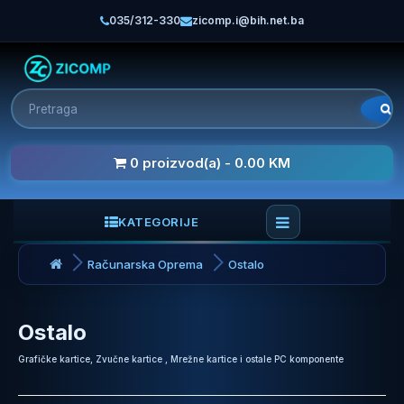
035/312-330
zicomp.i@bih.net.ba
0 proizvod(a) - 0.00 KM
KATEGORIJE
Računarska Oprema
Ostalo
Ostalo
Grafičke kartice, Zvučne kartice , Mrežne kartice i ostale PC komponente