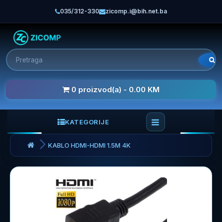
035/312-330
zicomp.i@bih.net.ba
0 proizvod(a) - 0.00 KM
KATEGORIJE
KABLO HDMI-HDMI 1.5M 4K