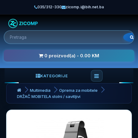
035/312-330
zicomp.i@bih.net.ba
0 proizvod(a) - 0.00 KM
KATEGORIJE
Multimedia
Oprema za mobitele
DRŽAČ MOBITELA stolni / savitljivi