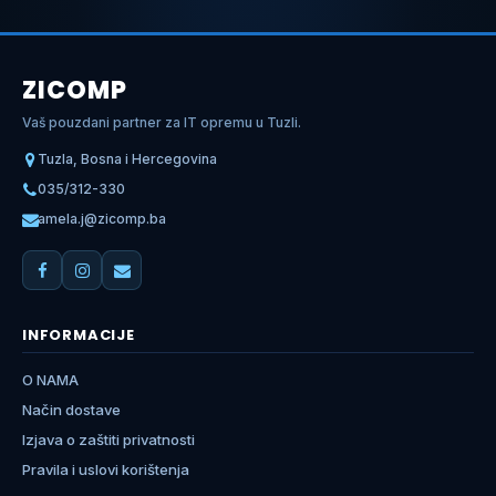
ZICOMP
Vaš pouzdani partner za IT opremu u Tuzli.
Tuzla, Bosna i Hercegovina
035/312-330
amela.j@zicomp.ba
INFORMACIJE
O NAMA
Način dostave
Izjava o zaštiti privatnosti
Pravila i uslovi korištenja