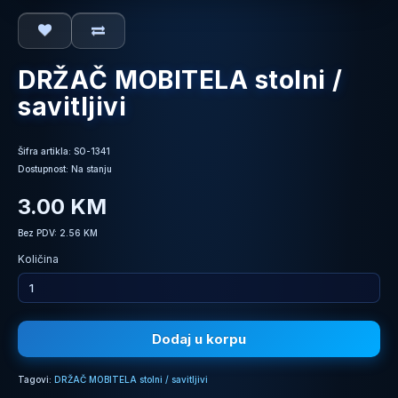
DRŽAČ MOBITELA stolni /
savitljivi
Šifra artikla: SO-1341
Dostupnost: Na stanju
3.00 KM
Bez PDV: 2.56 KM
Količina
Dodaj u korpu
Tagovi:
DRŽAČ MOBITELA stolni / savitljivi