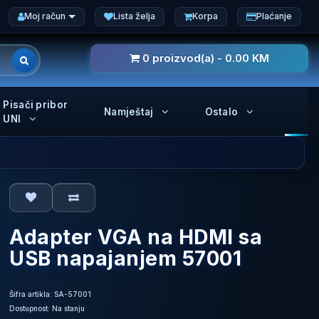
Moj račun
Lista želja
Korpa
Plaćanje
0 proizvod(a) - 0.00 KM
Pisači pribor
Namještaj
Ostalo
UNI
Adapter VGA na HDMI sa
USB napajanjem 57001
Šifra artikla: SA-57001
Dostupnost: Na stanju