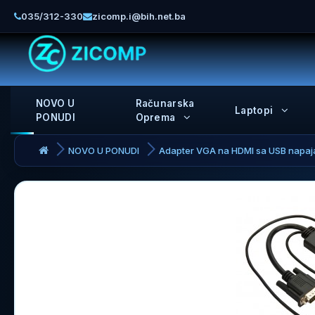
035/312-330
zicomp.i@bih.net.ba
NOVO U
Računarska
Laptopi
PONUDI
Oprema
NOVO U PONUDI
Adapter VGA na HDMI sa USB napa