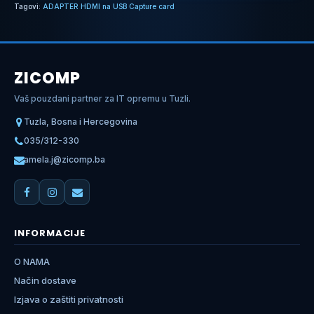
Tagovi:
ADAPTER HDMI na USB Capture card
ZICOMP
Vaš pouzdani partner za IT opremu u Tuzli.
Tuzla, Bosna i Hercegovina
035/312-330
amela.j@zicomp.ba
INFORMACIJE
O NAMA
Način dostave
Izjava o zaštiti privatnosti