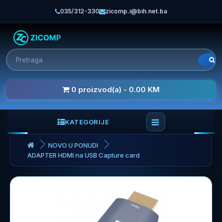
035/312-330
zicomp.i@bih.net.ba
0 proizvod(a) - 0.00 KM
KATEGORIJE
NOVO U PONUDI
ADAPTER HDMI na USB Capture card