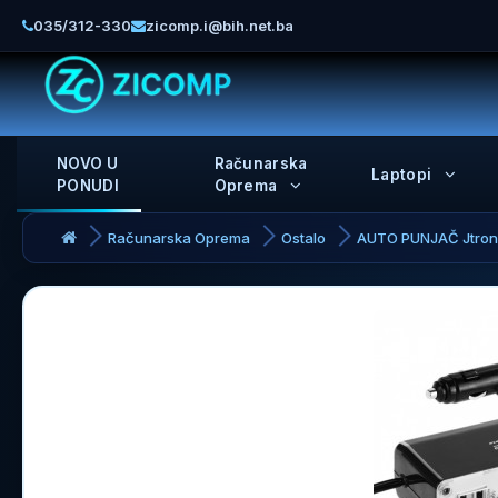
035/312-330
zicomp.i@bih.net.ba
NOVO U
Računarska
Laptopi
PONUDI
Oprema
Računarska Oprema
Ostalo
AUTO PUNJAČ Jtron