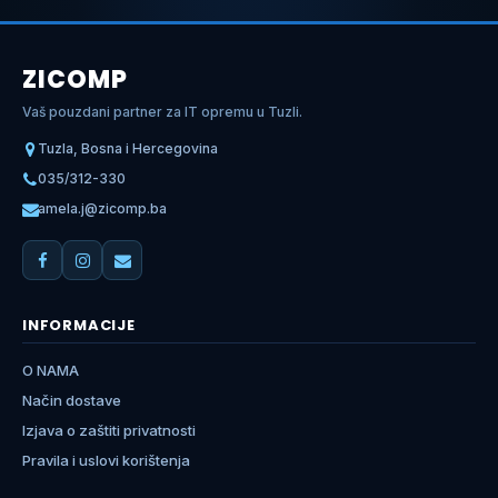
ZICOMP
Vaš pouzdani partner za IT opremu u Tuzli.
Tuzla, Bosna i Hercegovina
035/312-330
amela.j@zicomp.ba
INFORMACIJE
O NAMA
Način dostave
Izjava o zaštiti privatnosti
Pravila i uslovi korištenja