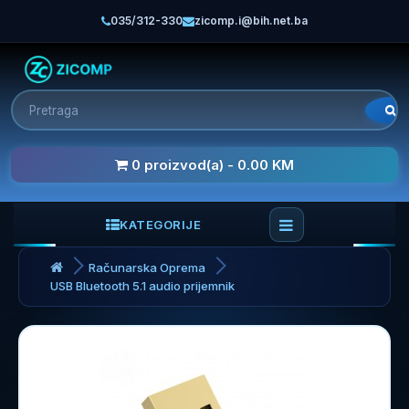
035/312-330
zicomp.i@bih.net.ba
0 proizvod(a) - 0.00 KM
KATEGORIJE
Računarska Oprema
USB Bluetooth 5.1 audio prijemnik