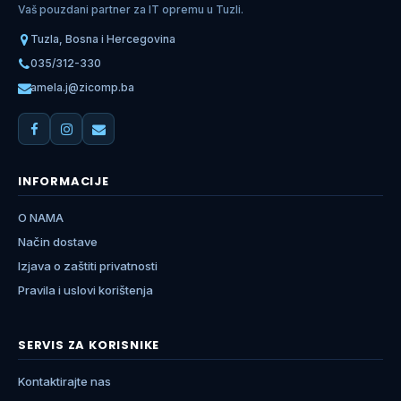
Vaš pouzdani partner za IT opremu u Tuzli.
Tuzla, Bosna i Hercegovina
035/312-330
amela.j@zicomp.ba
INFORMACIJE
O NAMA
Način dostave
Izjava o zaštiti privatnosti
Pravila i uslovi korištenja
SERVIS ZA KORISNIKE
Kontaktirajte nas