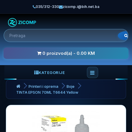
035/312-330
zicomp.i@bih.net.ba
0 proizvod(a) - 0.00 KM
KATEGORIJE
Printeri i oprema
Boje
TINTA EPSON 70ML T6644 Yellow