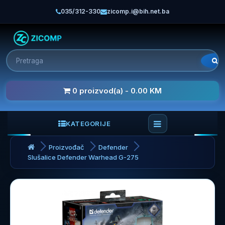
035/312-330
zicomp.i@bih.net.ba
0 proizvod(a) - 0.00 KM
KATEGORIJE
Proizvođač
Defender
Slušalice Defender Warhead G-275