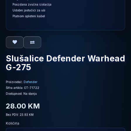
Pouzdana zvučna izolacija
Udobni jastučići za uši
Platnom opleteni kabel
Slušalice Defender Warhead
G-275
Proizvođač:
Defender
Šifra artikla: ET-71722
Dostupnost: Na stanju
28.00 KM
Bez PDV: 23.93 KM
Količina