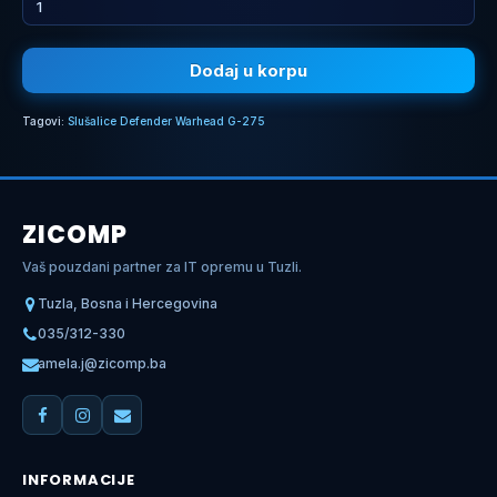
Dodaj u korpu
Tagovi:
Slušalice Defender Warhead G-275
ZICOMP
Vaš pouzdani partner za IT opremu u Tuzli.
Tuzla, Bosna i Hercegovina
035/312-330
amela.j@zicomp.ba
INFORMACIJE