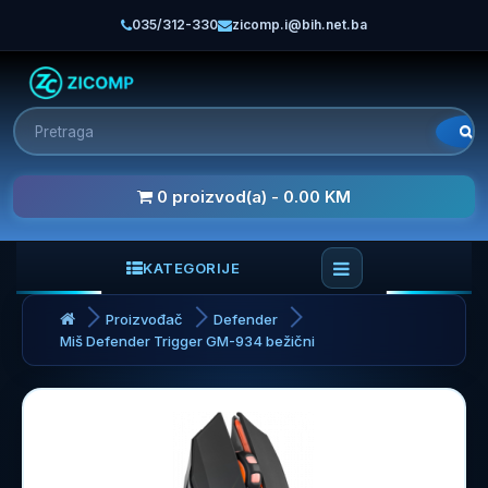
035/312-330
zicomp.i@bih.net.ba
0 proizvod(a) - 0.00 KM
KATEGORIJE
Proizvođač
Defender
Miš Defender Trigger GM-934 bežični