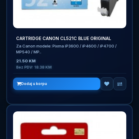
CARTRIDGE CANON CL521C BLUE ORIGINAL
Za Canon modele: Pixma iP3600 / iP4600 / iP4700 /
MP540 / MP..
21.50 KM
Bez PDV: 18.38 KM
Dodaj u korpu