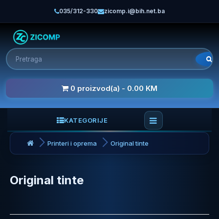
035/312-330
zicomp.i@bih.net.ba
0 proizvod(a) - 0.00 KM
KATEGORIJE
Printeri i oprema
Original tinte
Original tinte