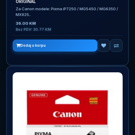
ORIGINAL
Za Canon modele: Pixma iP7250 / MG5450 / MG6350 /
MX925..
36.00 KM
Bez PDV: 30.77 KM
Dodaj u korpu