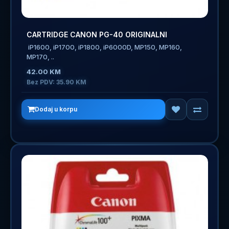
CARTRIDGE CANON PG-40 ORIGINALNI
iP1600, iP1700, iP1800, iP6000D, MP150, MP160,
MP170, ..
42.00 KM
Bez PDV: 35.90 KM
Dodaj u korpu