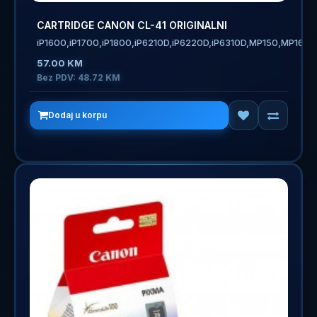
CARTRIDGE CANON CL-41 ORIGINALNI
iP1600,iP1700,iP1800,iP6210D,iP6220D,iP6310D,MP150,MP160,M
57.00 KM
Bez PDV: 48.72 KM
Dodaj u korpu