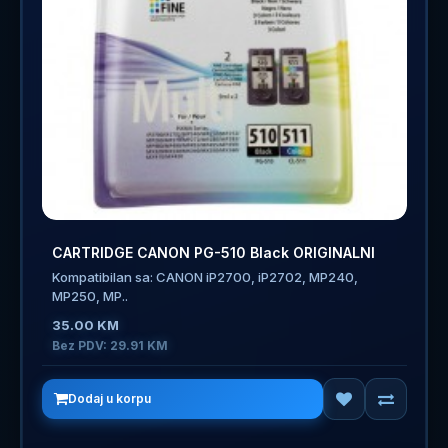
CARTRIDGE CANON PG-510 Black ORIGINALNI
Kompatibilan sa: CANON iP2700, iP2702, MP240,
MP250, MP..
35.00 KM
Bez PDV: 29.91 KM
Dodaj u korpu