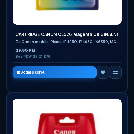
CARTRIDGE CANON CL526 Magenta ORIGINALNI
Za Canon modele: Pixma iP4850, iP4950, iX6550, MG..
29.50 KM
Bez PDV: 25.21 KM
Dodaj u korpu