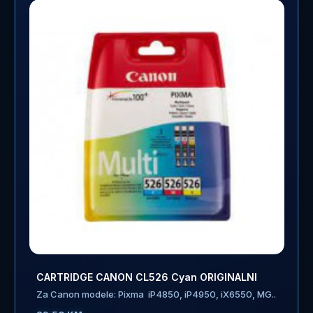
CARTRIDGE CANON CL526 Cyan ORIGINALNI
Za Canon modele: Pixma iP4850, iP4950, iX6550, MG..