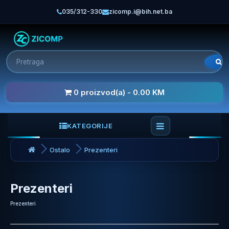
035/312-330
zicomp.i@bih.net.ba
0 proizvod(a) - 0.00 KM
KATEGORIJE
Ostalo
Prezenteri
Prezenteri
Prezenteri